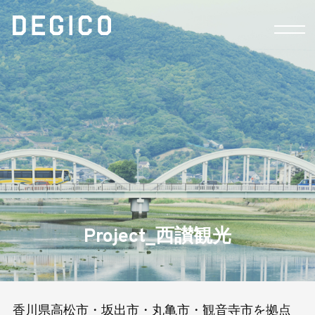
ME
Project_西讃観光
香川県高松市・坂出市・丸亀市・観音寺市を拠点