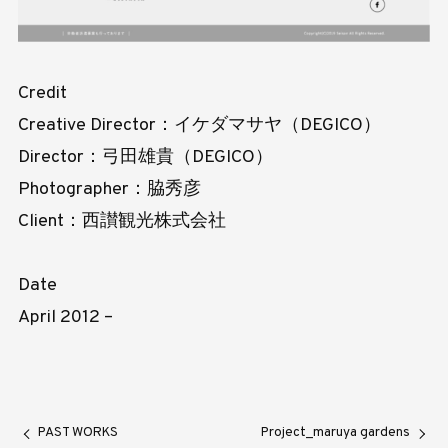
Credit
Creative Director：イケダマサヤ（DEGICO）
Director：弓田雄貴（DEGICO）
Photographer：脇秀彦
Client：西讃観光株式会社
Date
April 2012 –
PAST WORKS
Project_maruya gardens